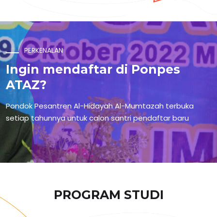
PERKENALAN
Ingin mendaftar di Ponpes
ATAZ?
Pondok Pesantren Al-Hidayah Al-Mumtazah terbuka
setiap tahunnya untuk calon santri pendaftar baru
PROGRAM STUDI