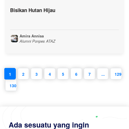
Bisikan Hutan Hijau
Amira Annisa
Alumni Ponpes ATAZ
1
2
3
4
5
6
7
...
129
130
Ada sesuatu yang ingin